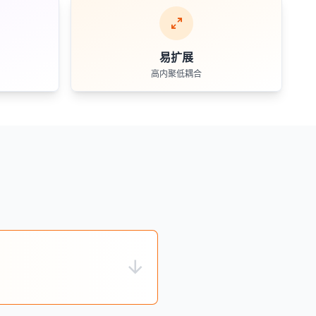
易扩展
高内聚低耦合