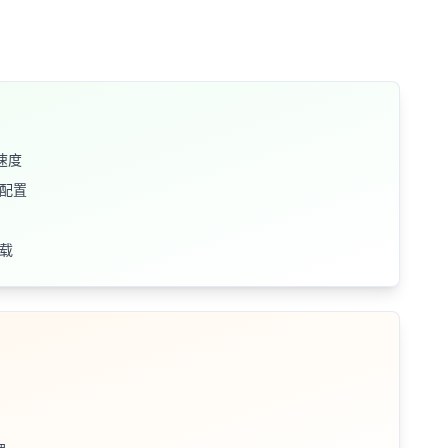
速度
池配置
加载