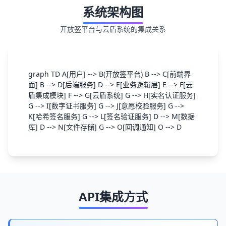
系统架构图
开放签平台与云盾系统的集成关系
graph TD A[用户] --> B(开放签平台) B --> C[前端界
面] B --> D[后端服务] D --> E[业务逻辑层] E --> F[云
盾集成模块] F --> G[云盾系统] G --> H[实名认证服务]
G --> I[数字证书服务] G --> J[意愿校验服务] G -->
K[哈希签名服务] G --> L[签名验证服务] D --> M[数据
库] D --> N[文件存储] G --> O[回调通知] O --> D
API集成方式