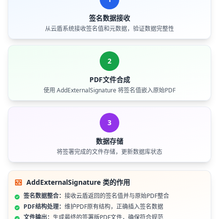
签名数据接收
从云盾系统接收签名值和元数据，验证数据完整性
2
PDF文件合成
使用 AddExternalSignature 将签名值嵌入原始PDF
3
数据存储
将签署完成的文件存储，更新数据库状态
AddExternalSignature 类的作用
签名数据整合：
接收云盾返回的签名值并与原始PDF整合
PDF结构处理：
维护PDF原有结构，正确插入签名数据
文件输出：
生成最终的签署版PDF文件，确保符合规范