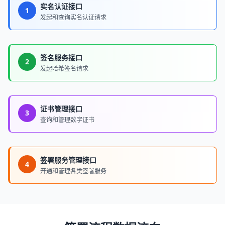
实名认证接口
1
发起和查询实名认证请求
签名服务接口
2
发起哈希签名请求
证书管理接口
3
查询和管理数字证书
签署服务管理接口
4
开通和管理各类签署服务