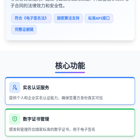
子合同的法律效力和安全性。
符合《电子签名法》
国密算法支持
标准API接口
完整证据链
核心功能
实名认证服务
提供个人和企业实名认证能力，确保签署方身份真实可信
数字证书管理
颁发和管理符合国家标准的数字证书，用于电子签名